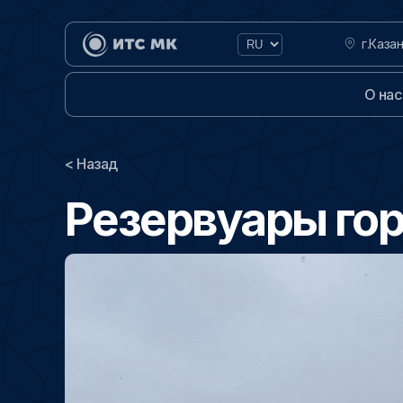
г.Каза
О нас
< Назад
Резервуары го