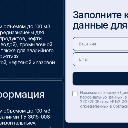
Заполните 
данные для
м объемом до 100 м3
предназначены для
продуктов, нефти,
с водой), промывочной
 также для аварийного
приятиях
й, нефтяной и газовой
формация
Нажимая на кнопку «Дал
персональных данных, в
27.07.2006 года №152-ФЗ
определенных в Согласи
м объемом до 100 м3
ваниями ТУ 3615-008-
ризонтальные»,