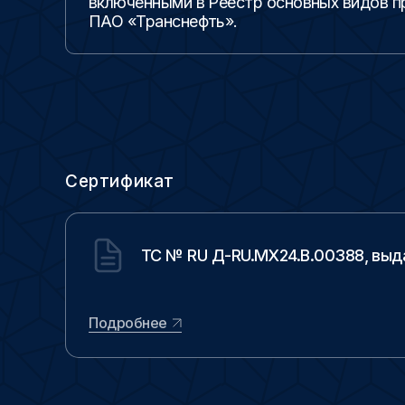
включенными в Реестр основных видов п
ПАО «Транснефть».
Сертификат
ТС № RU Д-RU.MX24.B.00388, выдан
Подробнее