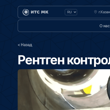
г.Каза
О нас
< Назад
Рентген контро