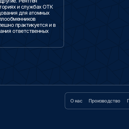
ругие. Рентген
ториях и службах ОТК
дования для атомных
еплообменников
пешно практикуется и в
вания ответственных
О нас
Производство