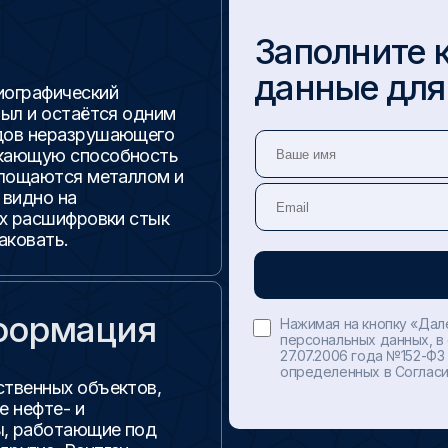
Заполните 
данные для
иографический
был и остаётся одним
идов неразрушающего
икающую способность
глощаются металлом и
 видно на
их расшифровки стык
аковать.
формация
Нажимая на кнопку «Дал
персональных данных, в
27.07.2006 года №152-ФЗ
определенных в Согласи
ственных объектов,
е нефте- и
ы, работающие под